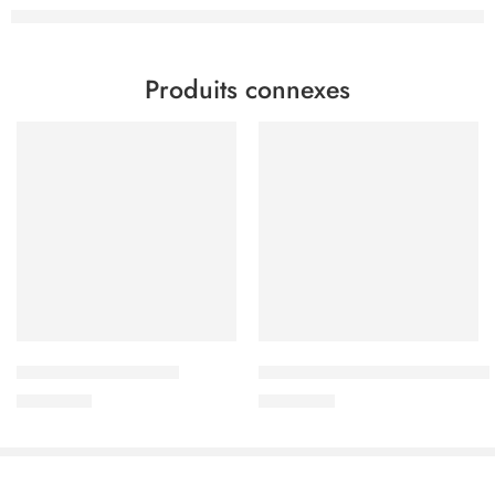
Produits connexes
L’OR Lungo Profondo
Nespresso Vertuo Double Espr
3.500
CFA
5.000
CFA