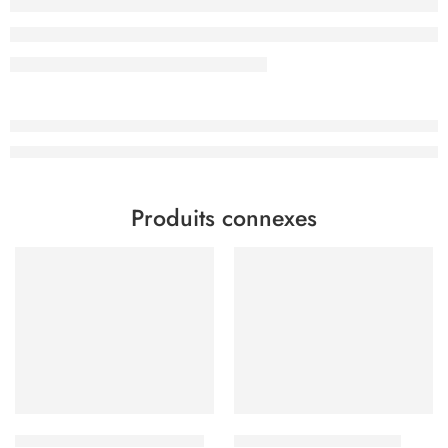
Produits connexes
Nespresso Vertuo Diavolitto
Pur Robusta Nardi Caffe