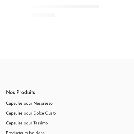
Caffe Bonini Infusion Digestive
3.000
CFA
Nos Produits
Capsules pour Nespresso
Capsules pour Dolce Gusto
Capsules pour Tassimo
Producteurs Ivoiriens