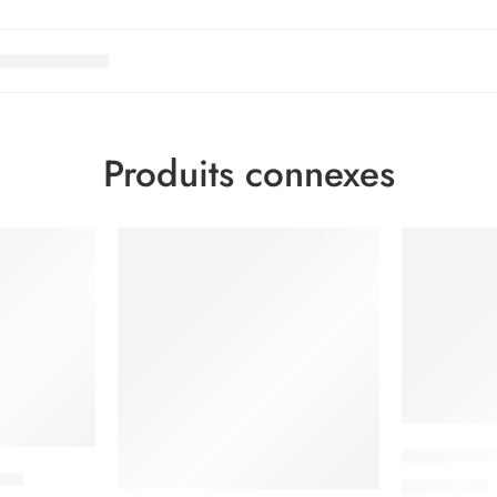
Produits connexes
Nescafé Ind
ona
3.500
CFA