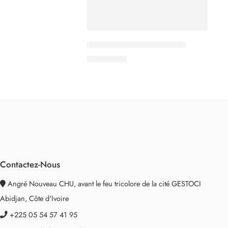
Caffe Bonini Latte Caramel
3.000
CFA
Contactez-Nous
Angré Nouveau CHU, avant le feu tricolore de la cité GESTOCI
Abidjan, Côte d'Ivoire
+225 05 54 57 41 95