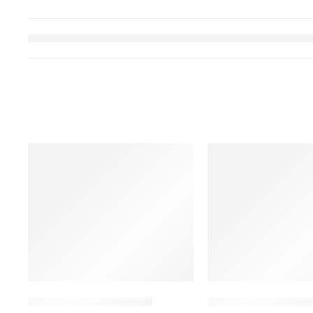
Pur Robusta Nardi Caffe
Starbucks Caffé Ver