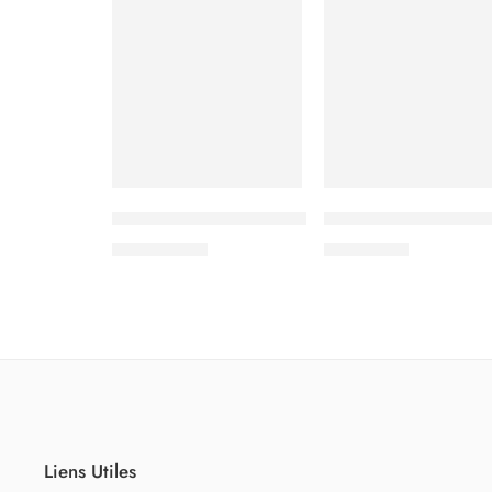
Tassimo Finesse Friendly
L´OR Capri Dolce Vi
65.000
CFA
3.500
CFA
Liens Utiles