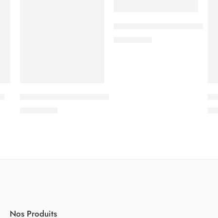
Nespresso Vertuo Ristretto I
5.000
CFA
ta
Tassimo L´OR Café Long Doux
Ne
5.500
CFA
10
Nos Produits