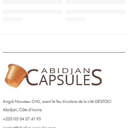
Tassimo L’OR Café Long Classique
Tassimo Milka – Saveur Chocola
5.500
CFA
5.500
CFA
Angré Nouveau CHU, avant le feu tricolore de la cité GESTOCI
Abidjan, Côte d'Ivoire.
+225 05 54 57 41 95
contact@abidjan-capsules.com