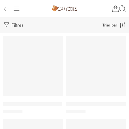
Filtres
Trier par
Tassimo L´OR Café Long Doux
Tassimo L´OR Espresso Classiqu
5.500
CFA
5.500
CFA