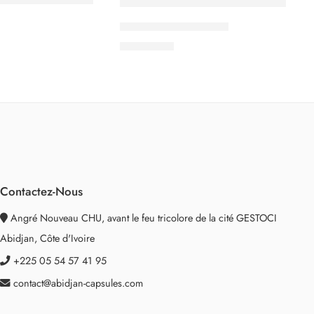
L’OR Lungo Profondo
3.500
CFA
Contactez-Nous
Angré Nouveau CHU, avant le feu tricolore de la cité GESTOCI
Abidjan, Côte d'Ivoire
+225 05 54 57 41 95
contact@abidjan-capsules.com