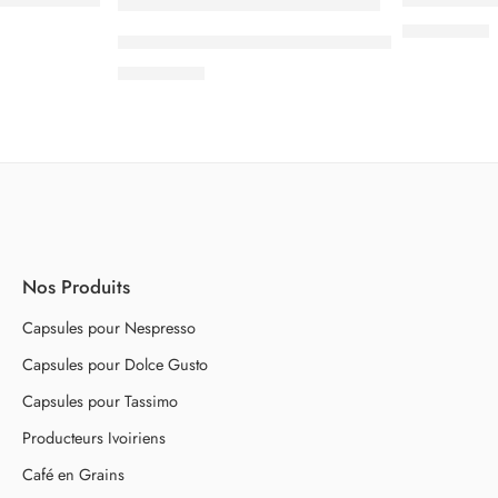
3.000
CFA
Kaffekapslen Espresso Vanille – Premium
3.000
CFA
Nos Produits
Capsules pour Nespresso
Capsules pour Dolce Gusto
Capsules pour Tassimo
Producteurs Ivoiriens
Café en Grains