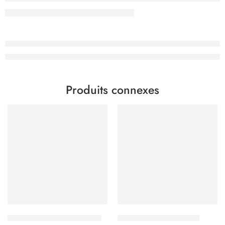
Produits connexes
Machine a Café DSP 3 en 1
Tassimo Finesse Friendly