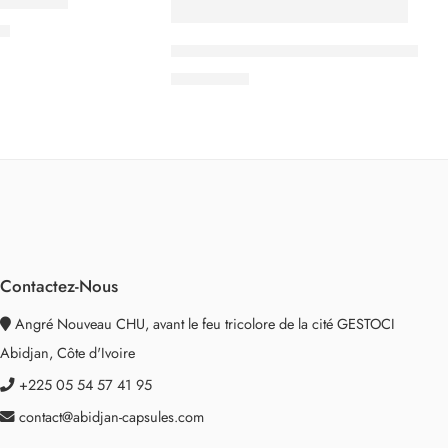
o Genio S
FA
Tasses double parois 80ml avec manc
5.000
CFA
Contactez-Nous
Angré Nouveau CHU, avant le feu tricolore de la cité GESTOCI
Abidjan, Côte d'Ivoire
+225 05 54 57 41 95
contact@abidjan-capsules.com