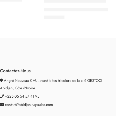
Kaffekapslen Espresso Caramel – Pr
3.000
CFA
Contactez-Nous
Angré Nouveau CHU, avant le feu tricolore de la cité GESTOCI
Abidjan, Côte d'Ivoire
+225 05 54 57 41 95
contact@abidjan-capsules.com