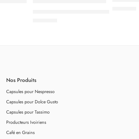
3.500
CFA
Nespresso Vertuo Double Espresso Scuro
5.000
CFA
Nos Produits
Capsules pour Nespresso
Capsules pour Dolce Gusto
Capsules pour Tassimo
Producteurs Ivoiriens
Café en Grains