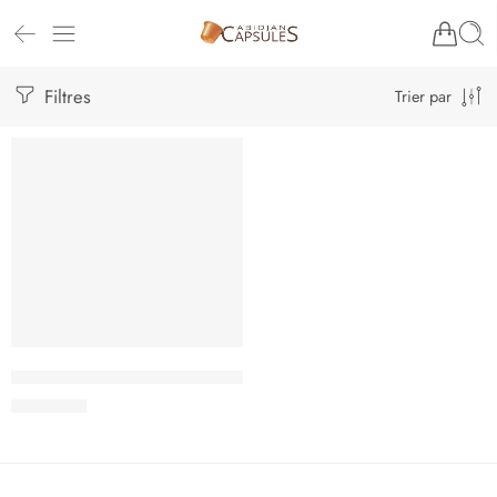
Filtres
Trier par
Intimythé Kinkeliba (Thé des savanes)
3.500
CFA