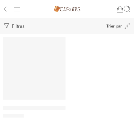
Filtres
Trier par
Kit de 2 tasses Double Parois 80ml
5.000
CFA